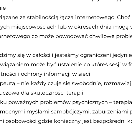
nie
ązane ze stabilnością łącza internetowego. Choć
órych miejscowościach lub w okresach dnia mogą
nternetowego co może powodować chwilowe problem
dzimy się w całości i jesteśmy ograniczeni jedynie
wiązaniem może być ustalenie co któreś sesji w f
ości i ochrony informacji w sieci
apeutą – nie każdy czuje się swobodnie, rozmawiają
luczowa dla skuteczności terapii
ku poważnych problemów psychicznych – terapia
z mocnymi myślami samobójczymi, zaburzeniami 
 osobowości gdzie konieczny jest bezpośredni k