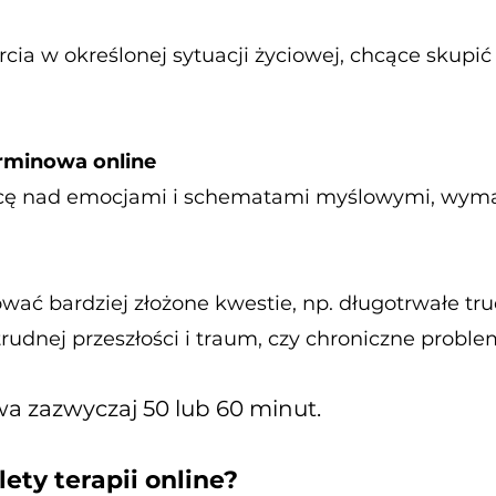
cia w określonej sytuacji życiowej, chcące skupić
rminowa online
cę nad emocjami i schematami myślowymi, wymag
ać bardziej złożone kwestie, np. długotrwałe tr
rudnej przeszłości i traum, czy chroniczne proble
rwa zazwyczaj 50 lub 60 minut.
ety terapii online?