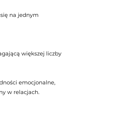
 się na jednym
ającą większej liczby
udności emocjonalne,
my w relacjach.