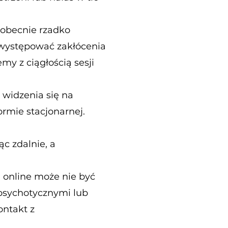
 obecnie rzadko
 występować zakłócenia
y z ciągłością sesji
 widzenia się na
ormie stacjonarnej.
c zdalnie, a
 online może nie być
psychotycznymi lub
ontakt z