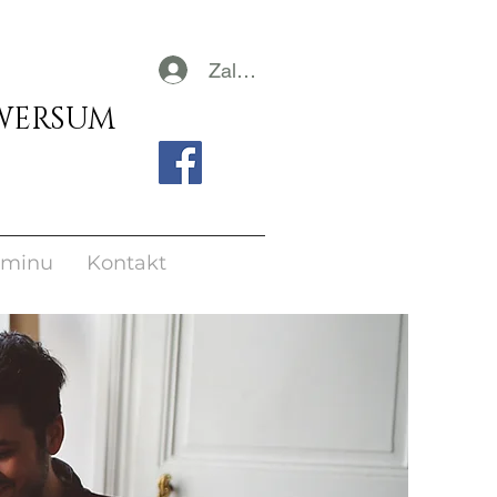
Zaloguj się
Ośrodek Psychoterapii i Rozwoju UNIWERSUM
rminu
Kontakt