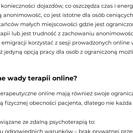
konieczności dojazdów, co oszczędza czas i energ
 anonimowość, co jest istotne dla osób ceniącyc
zkańców małych miejscowości gdzie jest ogranicz
apii lub jest trudność z zachowaniu anonimowości)
migracji korzystać z sesji prowadzonych online
ż jedyną opcją pracy dla osób z ograniczoną możl
ne wady terapii online?
 terapeutyczne online mają również swoje ogranicz
fizycznej obecności pacjenta, dlatego nie każda
iązane ze zdalną psychoterapią to:
u odpowiednich warunków – brak prywatnej przest