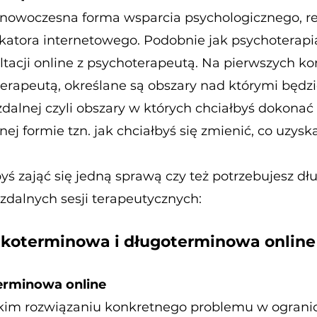
o nowoczesna forma wsparcia psychologicznego, r
tora internetowego. Podobnie jak psychoterapia
ltacji online z psychoterapeutą. Na pierwszych ko
erapeutą, określane są obszary nad którymi będzi
 zdalnej czyli obszary w których chciałbyś dokona
j formie tzn. jak chciałbyś się zmienić, co uzysk
byś zająć się jedną sprawą czy też potrzebujesz d
zdalnych sesji terapeutycznych:
tkoterminowa i długoterminowa online
erminowa online
kim rozwiązaniu konkretnego problemu w ograniczo