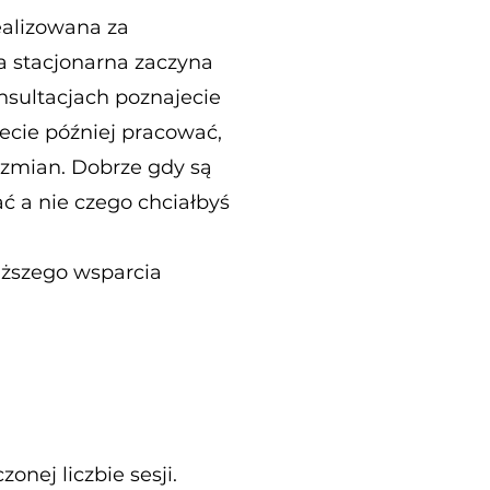
ealizowana za
 stacjonarna zaczyna
nsultacjach poznajecie
ecie później pracować,
ć zmian. Dobrze gdy są
ać a nie czego chciałbyś
łuższego wsparcia
nej liczbie sesji.