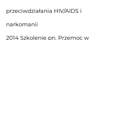
przeciwdziałania HIV/AIDS i
narkomanii
2014 Szkolenie pn. Przemoc w
rodzinie wobec dzieci i
przemoc rówieśnicza
2023 Szkolenie – praca z
młodzieżą uzależnioną od
substancji J. Szczepkowski
2024 Praca systemowa z
parami, dr Tilman Staemmler