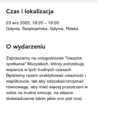
Czas i lokalizacja
23 wrz 2022, 18:20 – 19:20
Gdynia, Świętojańska, Gdynia, Polska
O wydarzeniu
Zapraszamy na cotygodniowe "Uważne
spotkania" Wszystkich, którzy potrzebują
wsparcia w tych trudnych czasach.
Będziemy razem praktykować uważność i
współczucie, tak aby odzyskać/utrzymać
równowagę, aby mieć więcej przestrzeni w
sobie na trudne emocje, na własne
doświadczenie takim jakie ono jest oraz
więcej współczucia dla innych i dla siebie
samych.
Spotkania są bezpłatne. Spotykamy się w
ośrodku w Gdyni, przy ul. Świętojańskiej
104a/7.